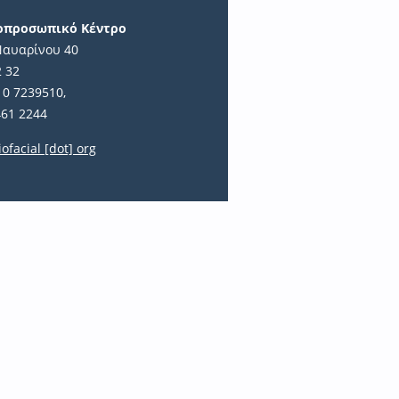
ιοπροσωπικό Κέντρο
Ναυαρίνου 40
2 32
10 7239510,
461 2244
iofacial [dot] org