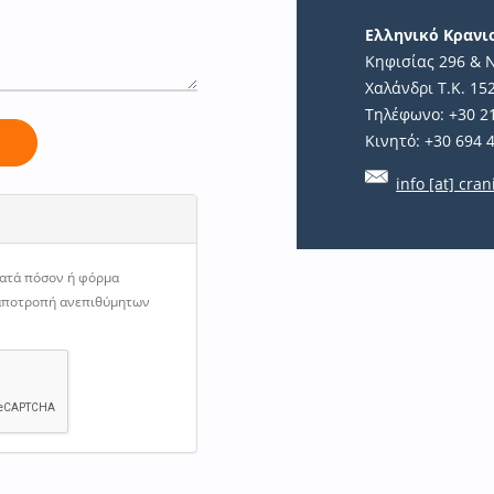
Ελληνικό Κραν
Κηφισίας 296 & 
Χαλάνδρι Τ.Κ. 15
Τηλέφωνο: +30 2
Κινητό: +30 694 
ή
info [at] cran
κατά πόσον ή φόρμα
 αποτροπή ανεπιθύμητων