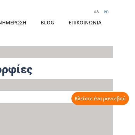
ελ
en
ΝΗΜΕΡΩΣΗ
BLOG
ΕΠΙΚΟΙΝΩΝΙΑ
ορφίες
Κλείστε ένα ραντεβού