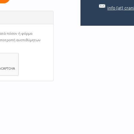
info [at] cran
κατά πόσον ή φόρμα
 αποτροπή ανεπιθύμητων