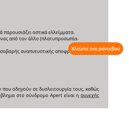
ά παρουσιάζει οστικά ελλείμματα.
 ένας από τον άλλο (πλατυπροσωπία-
Κλείστε ένα ραντεβού
α σοβαρής αναπνευστικής αποφράξεως (υπνική
 που οδηγούν σε δυσλειτουργία τους, καθώς
όβλημα στο σύνδρομο Apert είναι η
συνεχής