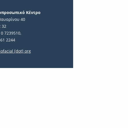
ιοπροσωπικό Κέντρο
Ναυαρίνου 40
2 32
10 7239510,
461 2244
iofacial [dot] org