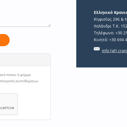
Ελληνικό Κραν
Κηφισίας 296 & 
Χαλάνδρι Τ.Κ. 15
Τηλέφωνο: +30 2
Κινητό: +30 694 
ή
info [at] cran
κατά πόσον ή φόρμα
 αποτροπή ανεπιθύμητων