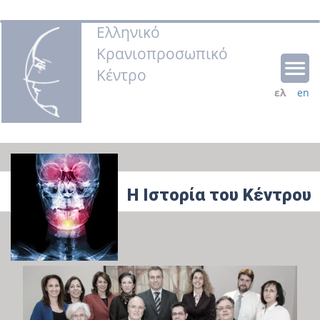
Ελληνικό
Κρανιοπροσωπικό
Κέντρο
ελ
en
Η Ιστορία του Κέντρου